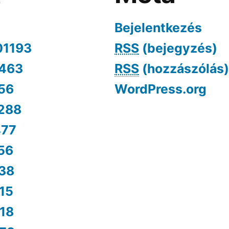
Bejelentkezés
01193
RSS
(bejegyzés)
463
RSS
(hozzászólás)
56
WordPress.org
288
477
56
38
15
18