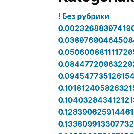
! Без рубрики
0.00232688397419
0.03897690464508
0.050600881111726
0.08447720963229
0.09454773512615
0.101812405826321
0.104032843412121
0.128390625914461
0.133809913307732