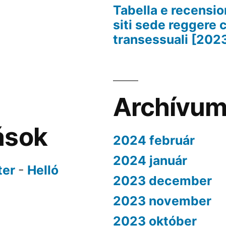
Tabella e recension
siti sede reggere 
transessuali [202
Archívu
ások
2024 február
2024 január
ter
-
Helló
2023 december
2023 november
2023 október