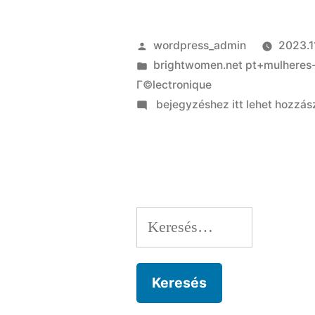
Szerző:
wordpress_admin
2023.1
Kategória:
brightwomen.net pt+mulheres-p
Г©lectronique
on
bejegyzéshez itt lehet hozzás
Wait
until
she
introduces
the
Keresés:
subject
and
give
a
wide