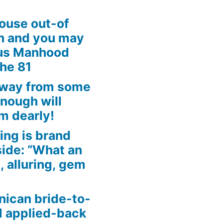
ouse out-of
an and you may
ous Manhood
the 81
away from some
enough will
m dearly!
ing is brand
side: “What an
, alluring, gem
nican bride-to-
d applied-back