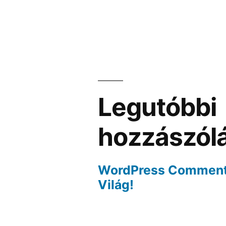
Legutóbbi
hozzászól
WordPress Commen
Világ!