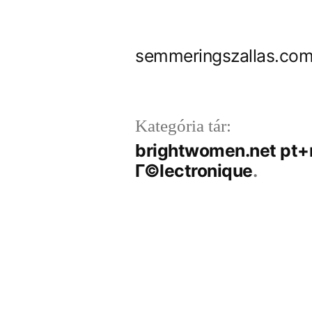
Tartalomhoz
semmeringszallas.com
Kategória tár:
brightwomen.net pt+m
Г©lectronique