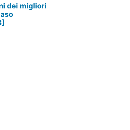
i dei migliori
caso
3]
m