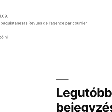
1.09.
aquistanesas Revues de l'agence par courrier
zólni
Legutóbb
bejegyzé