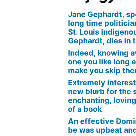
Jane Gephardt, sp
long time politici
St. Louis indigen
Gephardt, dies in 
Indeed, knowing 
one you like long 
make you skip the
Extremely interest
new blurb for the 
enchanting, loving
of a book
An effective Domi
be was upbeat an