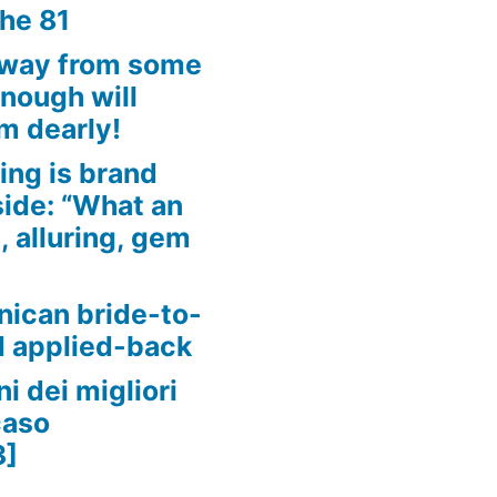
the 81
away from some
enough will
m dearly!
ing is brand
side: “What an
, alluring, gem
nican bride-to-
d applied-back
i dei migliori
caso
3]