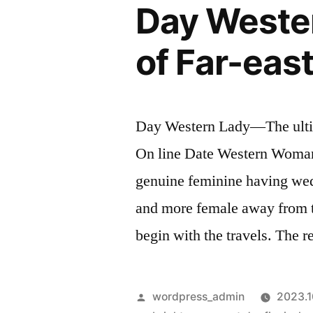
Day Weste
of Far-east
Day Western Lady—The ultim
On line Date Western Woman
genuine feminine having we
and more female away from thi
begin with the travels. The 
Szerző:
wordpress_admin
2023.1