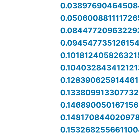
0.03897690464508
0.050600881111726
0.08447720963229
0.09454773512615
0.101812405826321
0.104032843412121
0.128390625914461
0.133809913307732
0.146890050167156
0.14817084402097
0.153268255661100