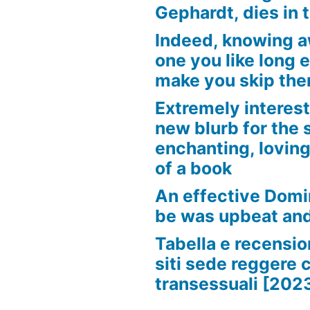
Gephardt, dies in 
Indeed, knowing 
one you like long 
make you skip the
Extremely interest
new blurb for the 
enchanting, loving
of a book
An effective Domi
be was upbeat an
Tabella e recension
siti sede reggere 
transessuali [202