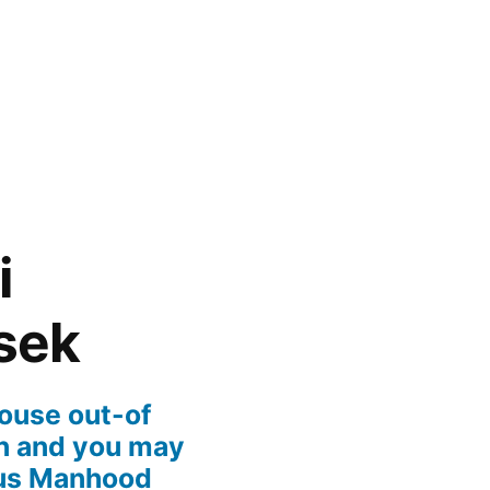
i
sek
ouse out-of
an and you may
ous Manhood