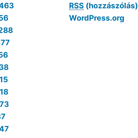
463
RSS
(hozzászólás)
56
WordPress.org
288
477
56
38
15
18
73
87
47