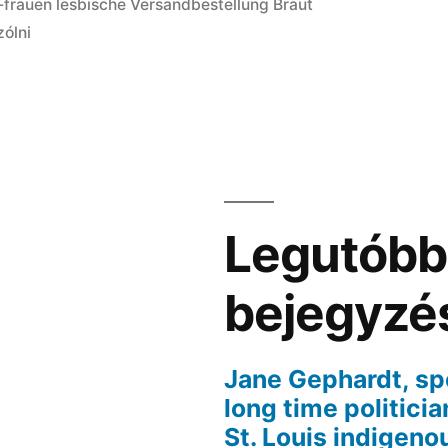
frauen lesbische Versandbestellung Braut
zólni
Legutóbb
bejegyzé
Jane Gephardt, sp
long time politici
St. Louis indigen