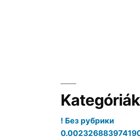
Kategóriá
! Без рубрики
0.00232688397419