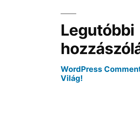
Legutóbbi
hozzászól
WordPress Commen
Világ!