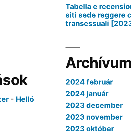
Tabella e recension
siti sede reggere 
transessuali [202
Archívu
ások
2024 február
2024 január
ter
-
Helló
2023 december
2023 november
2023 október