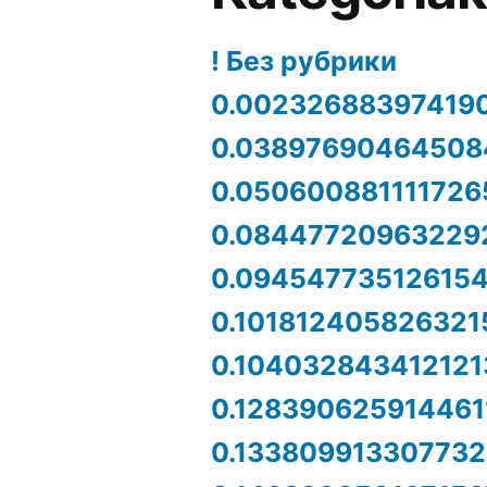
! Без рубрики
0.00232688397419
0.03897690464508
0.050600881111726
0.08447720963229
0.09454773512615
0.101812405826321
0.104032843412121
0.128390625914461
0.133809913307732