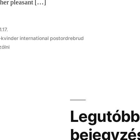
 her pleasant […]
.17.
kvinder international postordrebrud
zólni
Legutóbb
bejegyzé