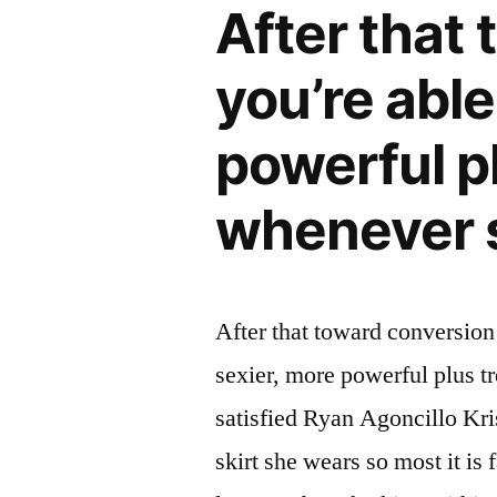
After that
you’re able
powerful p
whenever s
After that toward conversion 
sexier, more powerful plus t
satisfied Ryan Agoncillo Kri
skirt she wears so most it is