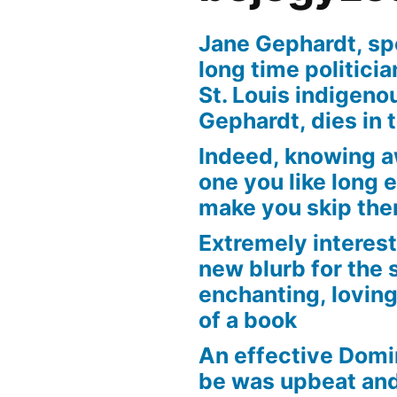
Jane Gephardt, sp
long time politici
St. Louis indigen
Gephardt, dies in 
Indeed, knowing 
one you like long 
make you skip the
Extremely interest
new blurb for the 
enchanting, loving
of a book
An effective Domi
be was upbeat an