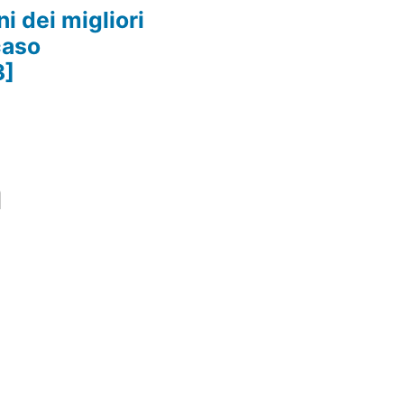
i dei migliori
caso
3]
m