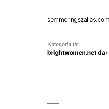
Tartalomhoz
semmeringszallas.com
Kategória tár:
brightwomen.net da+i