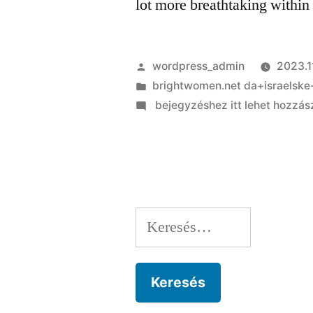
lot more breathtaking within
Szerző:
wordpress_admin
2023.11
Kategória:
brightwomen.net da+israelske-
on
bejegyzéshez itt lehet hozzás
After
that
toward
conversion
process
Keresés:
so
you’re
able
to
a