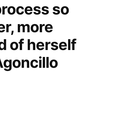
process so
ier, more
 of herself
goncillo