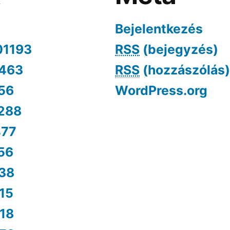
Bejelentkezés
01193
RSS
(bejegyzés)
463
RSS
(hozzászólás)
56
WordPress.org
288
477
56
38
15
18