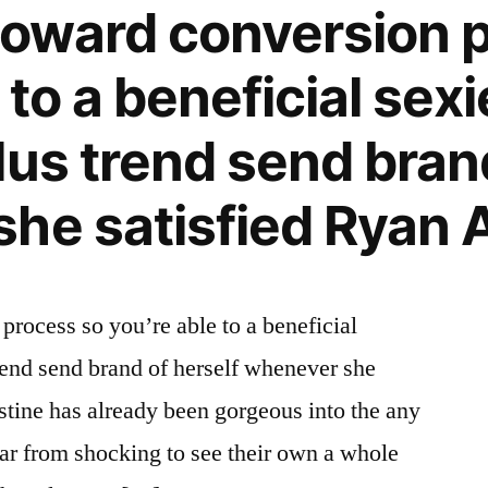
 toward conversion 
 to a beneficial sex
lus trend send brand
he satisfied Ryan A
process so you’re able to a beneficial
rend send brand of herself whenever she
stine has already been gorgeous into the any
 far from shocking to see their own a whole