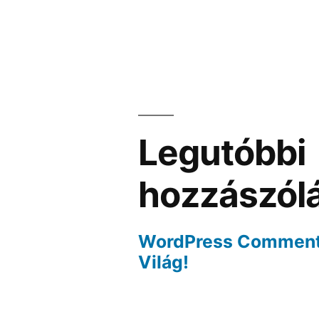
Legutóbbi
hozzászól
WordPress Commen
Világ!