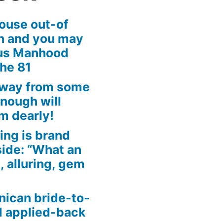
ouse out-of
an and you may
ous Manhood
the 81
away from some
enough will
m dearly!
ing is brand
side: “What an
, alluring, gem
nican bride-to-
d applied-back