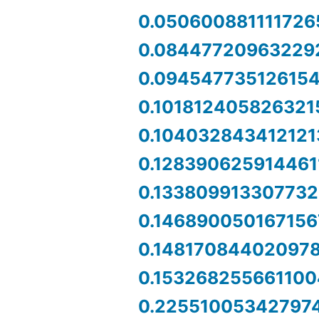
0.050600881111726
0.08447720963229
0.09454773512615
0.101812405826321
0.104032843412121
0.128390625914461
0.133809913307732
0.146890050167156
0.14817084402097
0.153268255661100
0.22551005342797