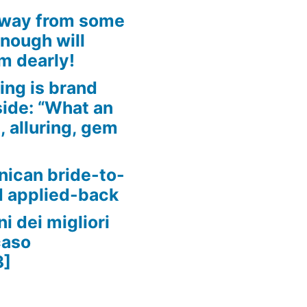
away from some
enough will
m dearly!
ing is brand
side: “What an
, alluring, gem
nican bride-to-
d applied-back
i dei migliori
caso
3]