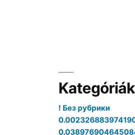
Kategóriá
! Без рубрики
0.00232688397419
0.03897690464508