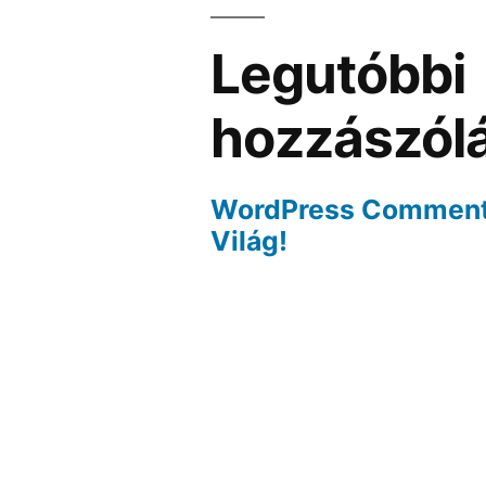
Legutóbbi
hozzászól
WordPress Commen
Világ!