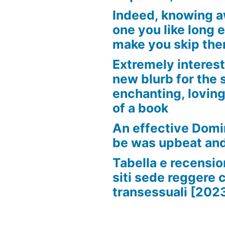
Indeed, knowing 
one you like long 
make you skip the
Extremely interest
new blurb for the 
enchanting, loving
of a book
An effective Domi
be was upbeat an
Tabella e recension
siti sede reggere 
transessuali [202