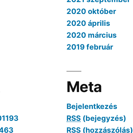
2020 október
2020 április
2020 március
2019 február
k
Meta
Bejelentkezés
01193
RSS
(bejegyzés)
463
RSS
(hozzászólás)