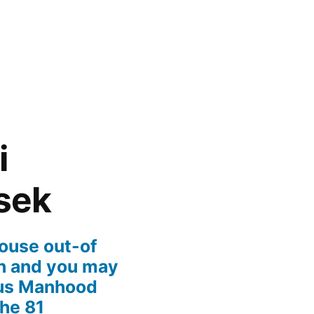
i
sek
ouse out-of
an and you may
ous Manhood
the 81