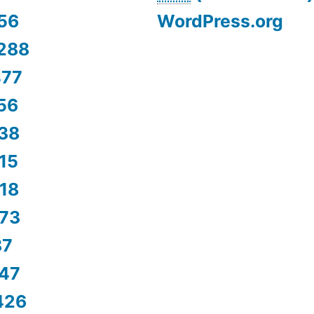
56
WordPress.org
288
477
56
38
15
18
73
87
47
426