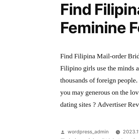
Find Filipi
Feminine F
Find Filipina Mail-order Bri
Filipino girls use the minds 
thousands of foreign people.
you may generous on the love
dating sites ? Advertiser Re
Szerző:
wordpress_admin
2023.11