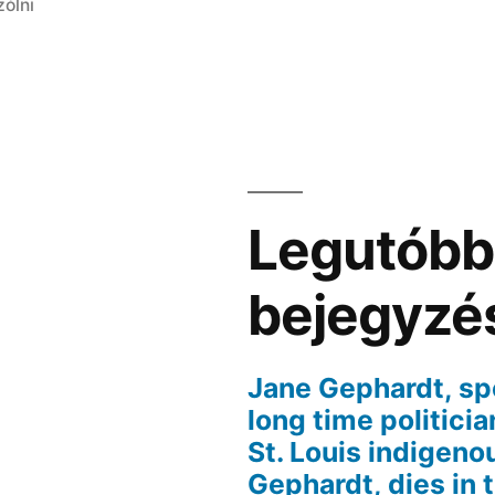
zólni
Legutóbb
bejegyzé
Jane Gephardt, sp
long time politici
St. Louis indigen
Gephardt, dies in 