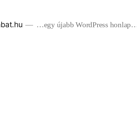
bat.hu
…egy újabb WordPress honlap