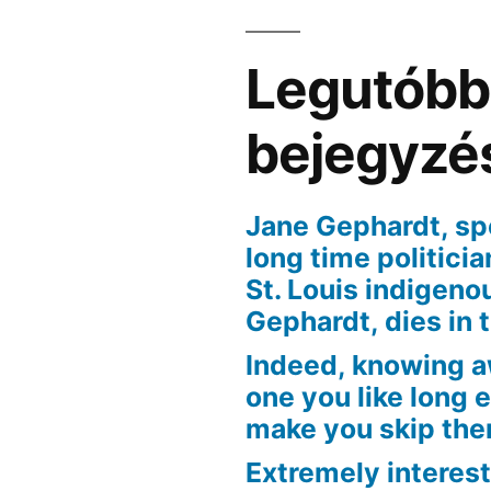
Legutóbb
bejegyzé
Jane Gephardt, sp
long time politici
St. Louis indigen
Gephardt, dies in 
Indeed, knowing 
one you like long 
make you skip the
Extremely interest