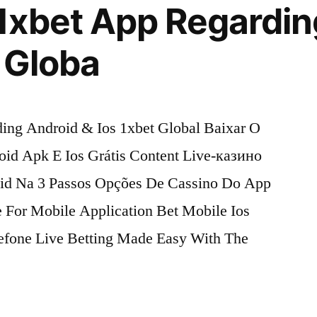
1xbet App Regardin
t Globa
ng Android & Ios 1xbet Global Baixar O
oid Apk E Ios Grátis Content Live-казино
oid Na 3 Passos Opções De Cassino Do App
For Mobile Application Bet Mobile Ios
efone Live Betting Made Easy With The