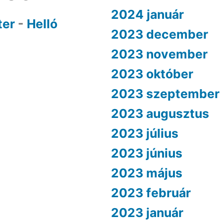
2024 január
ter
-
Helló
2023 december
2023 november
2023 október
2023 szeptember
2023 augusztus
2023 július
2023 június
2023 május
2023 február
2023 január