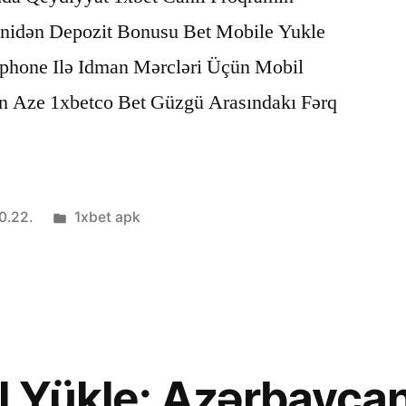
enidən Depozit Bonusu Bet Mobile Yukle
phone Ilə Idman Mərcləri Üçün Mobil
n Aze 1xbetco Bet Güzgü Arasındakı Fərq
Kategória:
0.22.
1xbet apk
l Yükle: Azərbaycan 