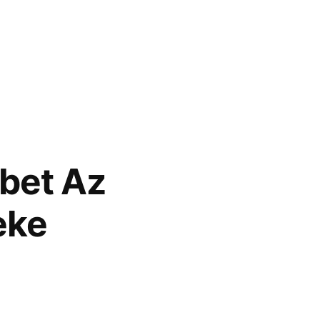
xbet Az
eke