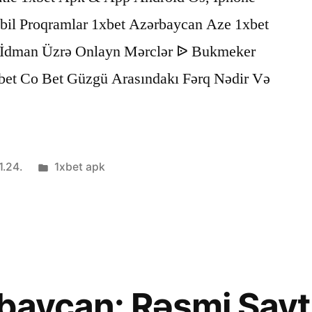
bil Proqramlar 1xbet Azərbaycan Aze 1xbet
 İdman Üzrə Onlayn Mərclər ᐉ Bukmeker
xbet Co Bet Güzgü Arasındakı Fərq Nədir Və
Kategória:
1.24.
1xbet apk
baycan: Rəsmi Sayt