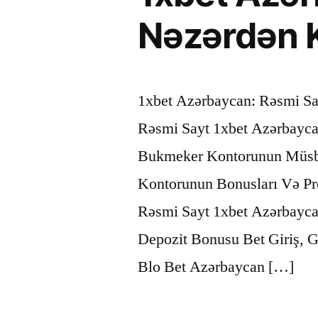
Nəzərdən K
1xbet Azərbaycan: Rəsmi Sa
Rəsmi Sayt 1xbet Azərbayca
Bukmeker Kontorunun Müsb
Kontorunun Bonusları Və P
Rəsmi Sayt 1xbet Azərbayca
Depozit Bonusu Bet Giriş,
Blo Bet Azərbaycan […]