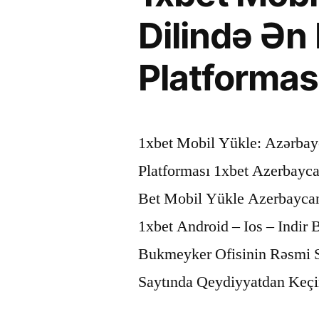
Dilində Ən
Platformas
1xbet Mobil Yükle: Azərbay
Platforması 1xbet Azerbayca
Bet Mobil Yükle Azerbaycan
1xbet Android – Ios – Indir
Bukmeyker Ofisinin Rəsmi S
Saytında Qeydiyyatdan Keçi