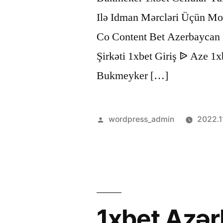
Ilə Idman Mərcləri Üçün Mo
Co Content Bet Azerbaycan
Şirkəti 1xbet Giriş ᐉ Aze 1
Bukmeyker […]
Szerző:
wordpress_admin
2022.1
1xbet Azər