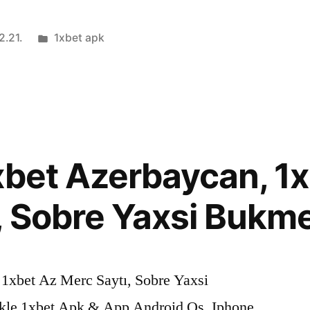
Kategória:
2.21.
1xbet apk
xbet Azerbaycan, 1
, Sobre Yaxsi Bukm
 1xbet Az Merc Saytı, Sobre Yaxsi
kle 1xbet Apk & App Android Os, Iphone