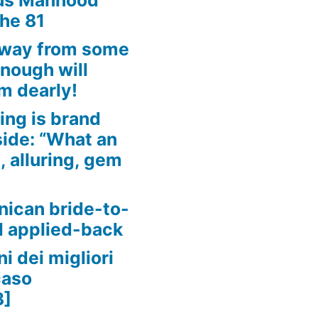
ous Manhood
the 81
away from some
enough will
m dearly!
ing is brand
side: “What an
, alluring, gem
nican bride-to-
d applied-back
i dei migliori
caso
3]