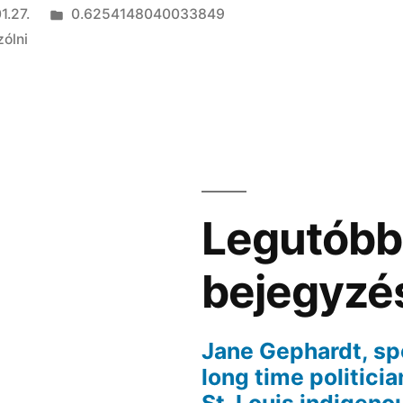
Kategória:
1.27.
0.6254148040033849
zólni
Legutóbb
bejegyzé
Jane Gephardt, sp
long time politici