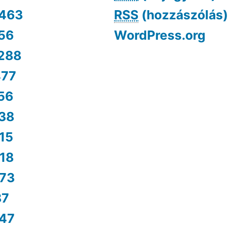
463
RSS
(hozzászólás)
56
WordPress.org
288
477
56
38
15
18
73
87
47