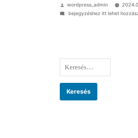
Szerző:
wordpress_admin
2024.0
on
bejegyzéshez itt lehet hozzás
A
afeicao
e
primordial
acercade
Keresés:
um
relacionamento
ameno