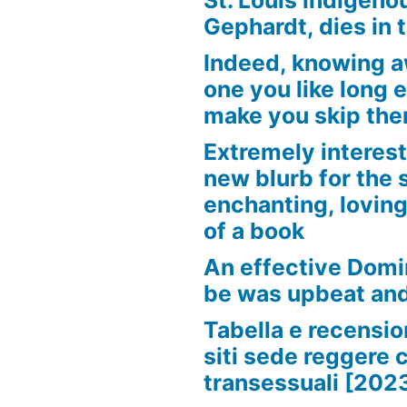
St. Louis indigen
Gephardt, dies in 
Indeed, knowing 
one you like long 
make you skip the
Extremely interest
new blurb for the 
enchanting, loving
of a book
An effective Domi
be was upbeat an
Tabella e recension
siti sede reggere 
transessuali [202