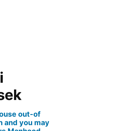
i
sek
ouse out-of
an and you may