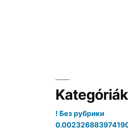
Kategóriá
! Без рубрики
0.00232688397419