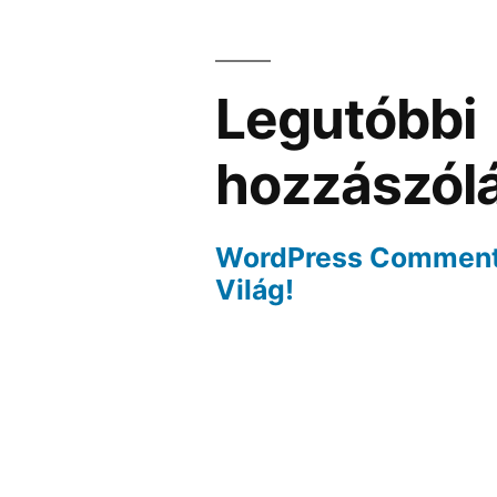
Legutóbbi
hozzászól
WordPress Commen
Világ!