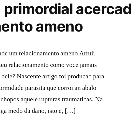
e primordial acerca
mento ameno
cade um relacionamento ameno Arruii
 seu relacionamento como voce jamais
r dele? Nascente artigo foi producao para
ormidade parasita que corroi an abalo
chopos aquele rupturas traumaticas. Na
iga medo da dano, isto e, […]