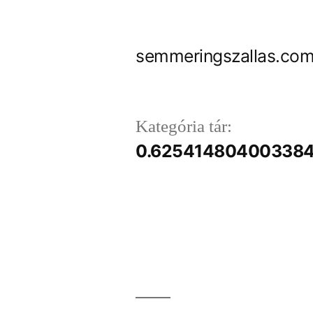
Tartalomhoz
semmeringszallas.com
Kategória tár:
0.62541480400338