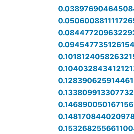
0.03897690464508
0.050600881111726
0.08447720963229
0.09454773512615
0.101812405826321
0.104032843412121
0.128390625914461
0.133809913307732
0.146890050167156
0.14817084402097
0.153268255661100