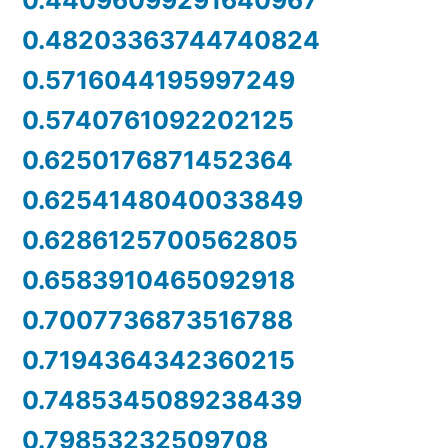
0.44096099291640967
0.48203363744740824
0.5716044195997249
0.5740761092202125
0.6250176871452364
0.6254148040033849
0.6286125700562805
0.6583910465092918
0.7007736873516788
0.7194364342360215
0.7485345089238439
0.79853232509708