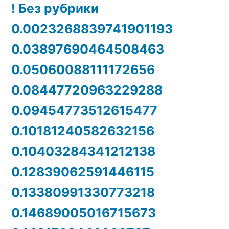
! Без рубрики
0.0023268839741901193
0.03897690464508463
0.05060088111172656
0.08447720963229288
0.09454773512615477
0.10181240582632156
0.10403284341212138
0.12839062591446115
0.13380991330773218
0.14689005016715673