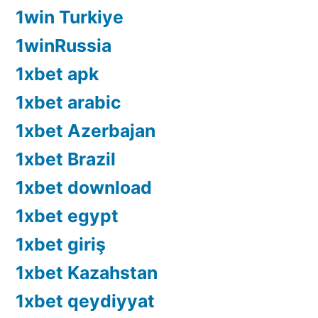
1win Turkiye
1winRussia
1xbet apk
1xbet arabic
1xbet Azerbajan
1xbet Brazil
1xbet download
1xbet egypt
1xbet giriş
1xbet Kazahstan
1xbet qeydiyyat