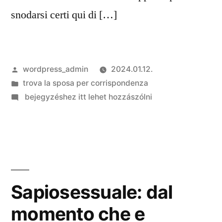
snodarsi certi qui di […]
Szerző:
wordpress_admin
2024.01.12.
Kategória:
trova la sposa per corrispondenza
on
bejegyzéshez itt lehet hozzászólni
Gli
annunci
scambisti,
su
Piccole
Trasgressioni,
Sapiosessuale: dal
non
momento che e
mancano
no