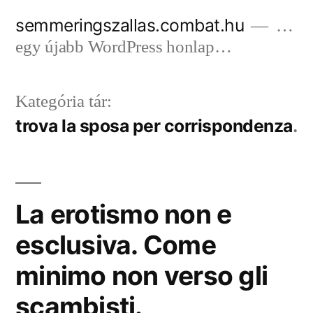
Tartalomhoz
semmeringszallas.combat.hu
…
egy újabb WordPress honlap…
Kategória tár:
trova la sposa per corrispondenza
La erotismo non e
esclusiva. Come
minimo non verso gli
scambisti.