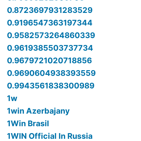
0.8723697931283529
0.9196547363197344
0.9582573264860339
0.9619385503737734
0.9679721020718856
0.9690604938393559
0.9943561838300989
1w
1win Azerbajany
1Win Brasil
1WIN Official In Russia