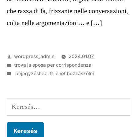
che razza di fa, frizzante nelle conversazioni,
colta nelle argomentazioni… e […]
Szerző:
wordpress_admin
2024.01.07.
Kategória:
trova la sposa per corrispondenza
on
bejegyzéshez itt lehet hozzászólni
Sapiosessuale:
dal
momento
Keresés:
che
e
l’ossatura
dell’seguente