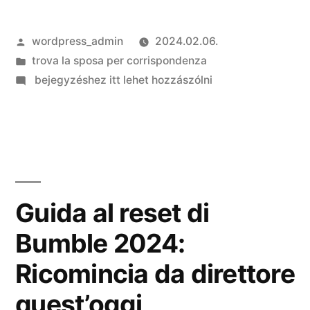
Szerző:
wordpress_admin
2024.02.06.
Kategória:
trova la sposa per corrispondenza
on
bejegyzéshez itt lehet hozzászólni
La
erotismo
non
e
esclusiva.
Come
Guida al reset di
minimo
Bumble 2024:
non
verso
Ricomincia da direttore
gli
scambisti.
quest’oggi