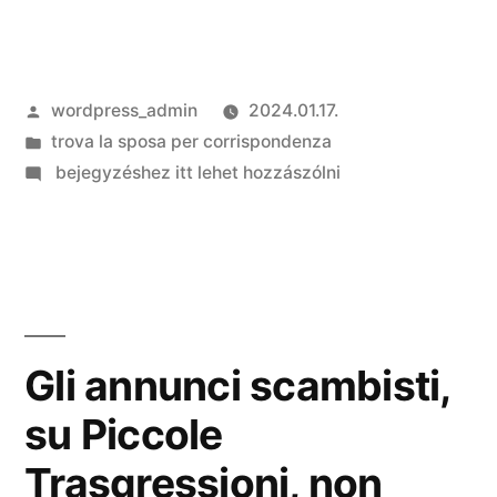
Szerző:
wordpress_admin
2024.01.17.
Kategória:
trova la sposa per corrispondenza
on
bejegyzéshez itt lehet hozzászólni
Guida
al
reset
di
Bumble
2024:
Gli annunci scambisti,
Ricomincia
su Piccole
da
direttore
Trasgressioni, non
quest’oggi