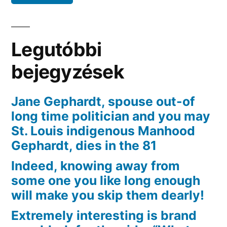
verso
far
calare
Legutóbbi
la
testa
bejegyzések
Jane Gephardt, spouse out-of
long time politician and you may
St. Louis indigenous Manhood
Gephardt, dies in the 81
Indeed, knowing away from
some one you like long enough
will make you skip them dearly!
Extremely interesting is brand