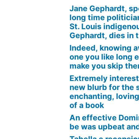
Jane Gephardt, sp
long time politici
St. Louis indigen
Gephardt, dies in 
Indeed, knowing 
one you like long 
make you skip the
Extremely interest
new blurb for the 
enchanting, loving
of a book
An effective Domi
be was upbeat an