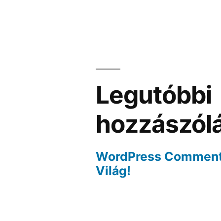
Legutóbbi
hozzászól
WordPress Commen
Világ!