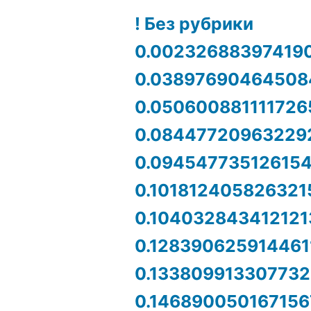
! Без рубрики
0.00232688397419
0.03897690464508
0.050600881111726
0.08447720963229
0.09454773512615
0.101812405826321
0.104032843412121
0.128390625914461
0.133809913307732
0.146890050167156