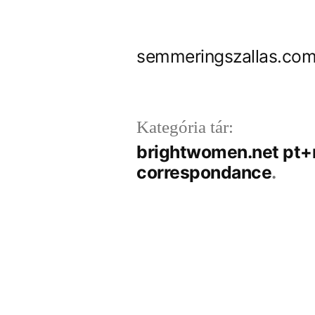
Tartalomhoz
semmeringszallas.com
Kategória tár:
brightwomen.net pt+m
correspondance