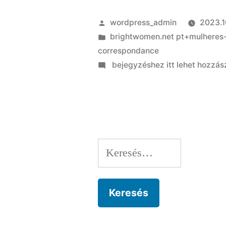
Szerző:
wordpress_admin
2023.1
Kategória:
brightwomen.net pt+mulheres-n
correspondance
on
bejegyzéshez itt lehet hozzás
Asia
inventory
id
lingering
refuge
Keresés:
out-
of
Chinese
assets
business