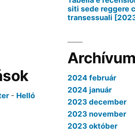
Tabella e recension
siti sede reggere 
transessuali [202
Archívu
ások
2024 február
2024 január
ter
-
Helló
2023 december
2023 november
2023 október