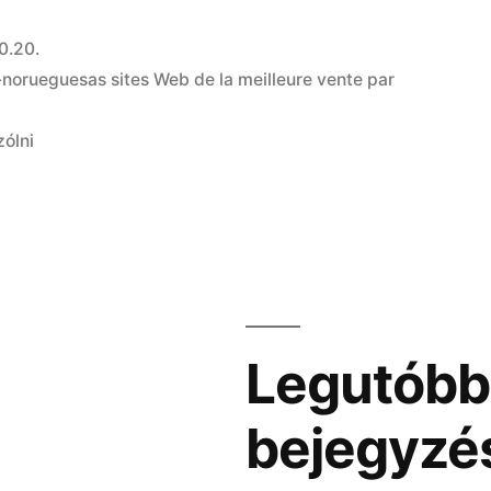
0.20.
orueguesas sites Web de la meilleure vente par
zólni
Legutóbb
bejegyzé