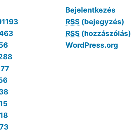
Bejelentkezés
01193
RSS
(bejegyzés)
463
RSS
(hozzászólás)
56
WordPress.org
288
477
56
38
15
18
73