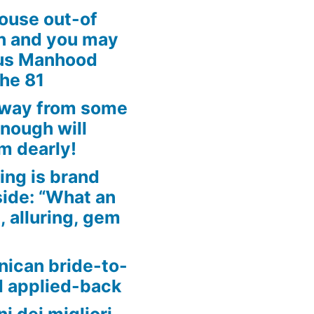
ouse out-of
an and you may
ous Manhood
the 81
away from some
enough will
m dearly!
ing is brand
side: “What an
, alluring, gem
nican bride-to-
d applied-back