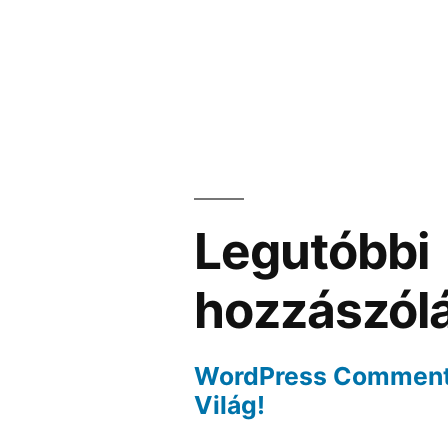
Legutóbbi
hozzászól
WordPress Commen
Világ!