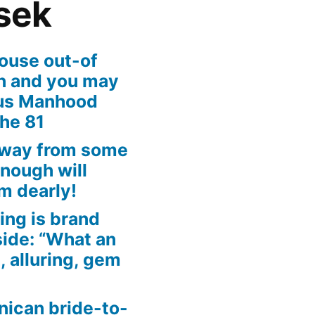
sek
ouse out-of
an and you may
ous Manhood
the 81
away from some
enough will
m dearly!
ing is brand
side: “What an
, alluring, gem
nican bride-to-