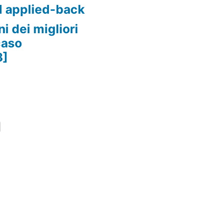
d applied-back
i dei migliori
caso
3]
m