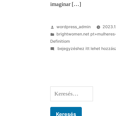
imaginar […]
Szerző:
wordpress_admin
2023.1
Kategória:
brightwomen.net pt+mulheres
Definitiom
on
bejegyzéshez itt lehet hozzás
Pois,
sentar-
se
ela
amar
Keresés:
labia
voce
como
voce