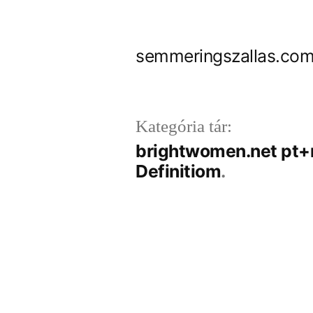
Tartalomhoz
semmeringszallas.com
Kategória tár:
brightwomen.net pt+
Definitiom