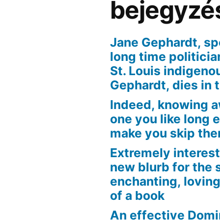
bejegyzé
Jane Gephardt, sp
long time politici
St. Louis indigen
Gephardt, dies in 
Indeed, knowing 
one you like long 
make you skip the
Extremely interest
new blurb for the 
enchanting, loving
of a book
An effective Domi