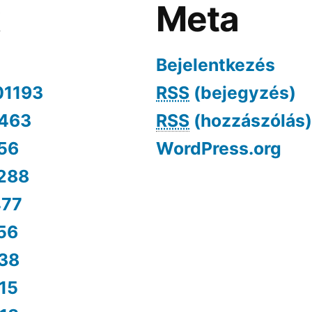
k
Meta
Bejelentkezés
01193
RSS
(bejegyzés)
463
RSS
(hozzászólás)
56
WordPress.org
288
477
56
38
15