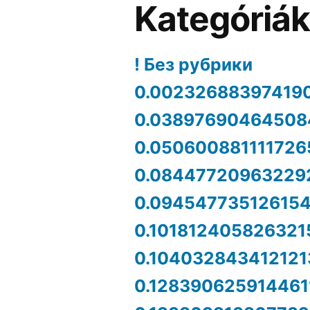
Kategóriá
! Без рубрики
0.00232688397419
0.03897690464508
0.050600881111726
0.08447720963229
0.09454773512615
0.101812405826321
0.104032843412121
0.128390625914461