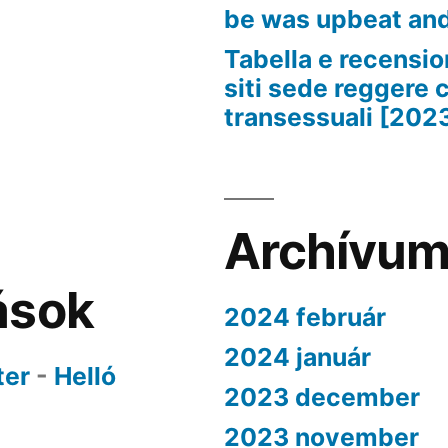
be was upbeat an
Tabella e recension
siti sede reggere 
transessuali [202
Archívu
ások
2024 február
2024 január
ter
-
Helló
2023 december
2023 november