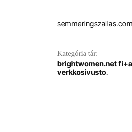
Tartalomhoz
semmeringszallas.com
Kategória tár:
brightwomen.net fi+a
verkkosivusto