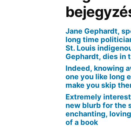
bejegyzé
Jane Gephardt, sp
long time politici
St. Louis indigen
Gephardt, dies in 
Indeed, knowing 
one you like long 
make you skip the
Extremely interest
new blurb for the 
enchanting, loving
of a book