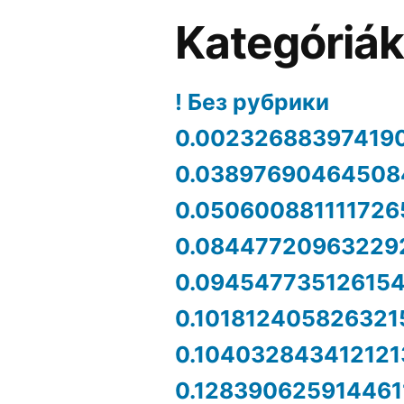
Kategóriá
! Без рубрики
0.00232688397419
0.03897690464508
0.050600881111726
0.08447720963229
0.09454773512615
0.101812405826321
0.104032843412121
0.128390625914461