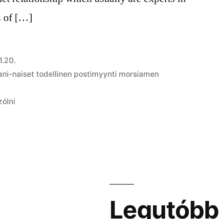
s of […]
1.20.
ni-naiset todellinen postimyynti morsiamen
zólni
Legutóbb