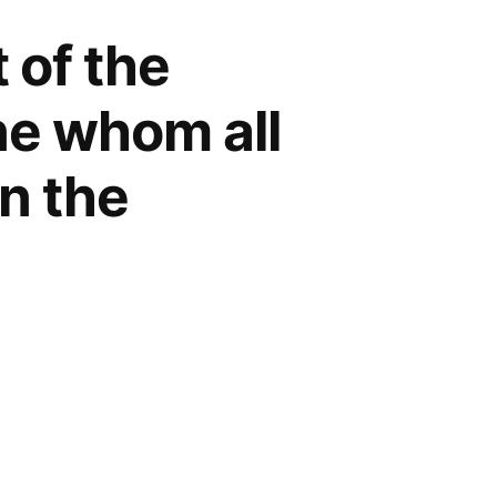
t of the
ne whom all
n the