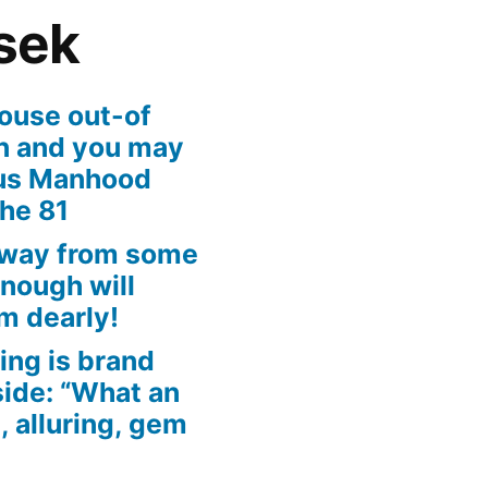
sek
ouse out-of
an and you may
ous Manhood
the 81
away from some
enough will
m dearly!
ing is brand
side: “What an
, alluring, gem