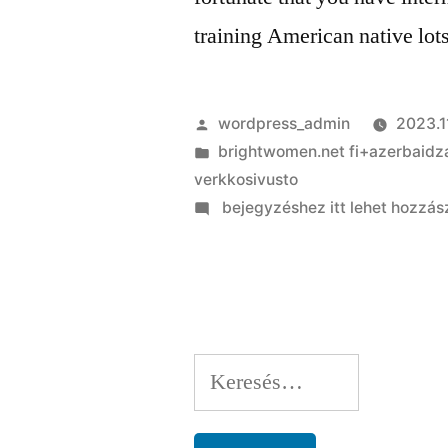
training American native lot
Szerző:
wordpress_admin
2023.1
Kategória:
brightwomen.net fi+azerbaidza
verkkosivusto
on
bejegyzéshez itt lehet hozzás
In
some
areas,
will
still
Keresés:
be
most
of