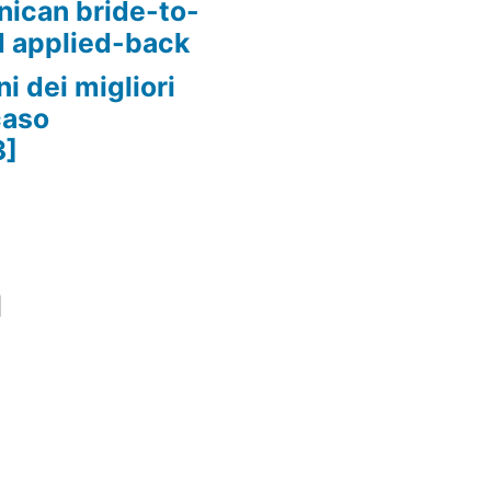
nican bride-to-
d applied-back
i dei migliori
caso
3]
m