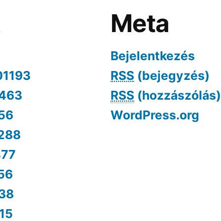
k
Meta
Bejelentkezés
01193
RSS
(bejegyzés)
463
RSS
(hozzászólás)
56
WordPress.org
288
477
56
38
15