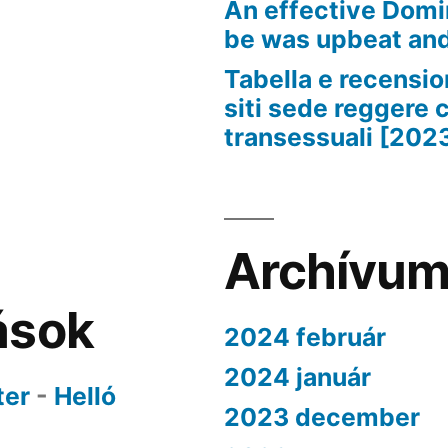
An effective Domi
be was upbeat an
Tabella e recension
siti sede reggere 
transessuali [202
Archívu
ások
2024 február
2024 január
ter
-
Helló
2023 december