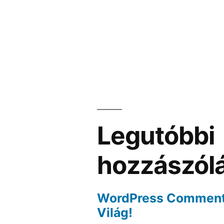
Legutóbbi
hozzászól
WordPress Commen
Világ!