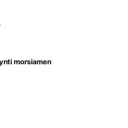
…
yynti morsiamen